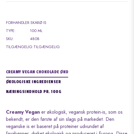
FORHANDLER:
SKARØ IS
TYPE:
100 ML
SKU:
4808
TILGÆNGELIG:
TILGÆNGELIG
CREAMY VEGAN CHOKOLADE ØKO
ØKOLOGISKE INGREDIENSER
NÆRINGSINDHOLD PR. 100G
Creamy Vegan
er økologisk, vegansk protein-is, som os
bekendt, er den første af sin slags på markedet. Den
veganske is er baseret på proteiner udvundet af
favabønner, dyrket økologisk og produceret i Europa. Disse