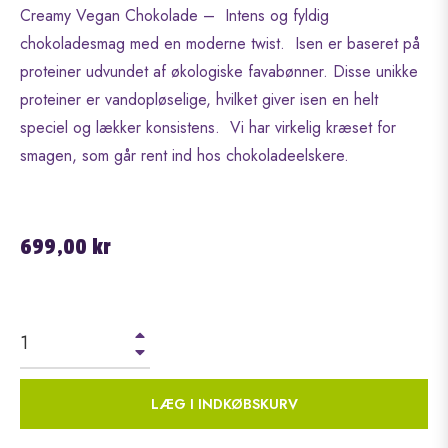
Creamy Vegan Chokolade – Intens og fyldig
chokoladesmag med en moderne twist. Isen er baseret på
proteiner udvundet af økologiske favabønner. Disse unikke
proteiner er vandopløselige, hvilket giver isen en helt
speciel og lækker konsistens. Vi har virkelig kræset for
smagen, som går rent ind hos chokoladeelskere.
Normalpris
699,00 kr
+
−
LÆG I INDKØBSKURV