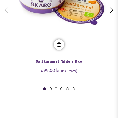
Saltkaramel flødeis Øko
Normalpris
699,00 kr