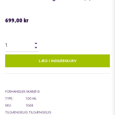
Normalpris
699,00 kr
+
−
LÆG I INDKØBSKURV
FORHANDLER:
SKARØ IS
TYPE:
100 ML
SKU:
1068
TILGÆNGELIG:
TILGÆNGELIG