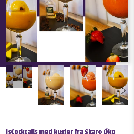
IsCocktails med kugler fra Skarø Øko